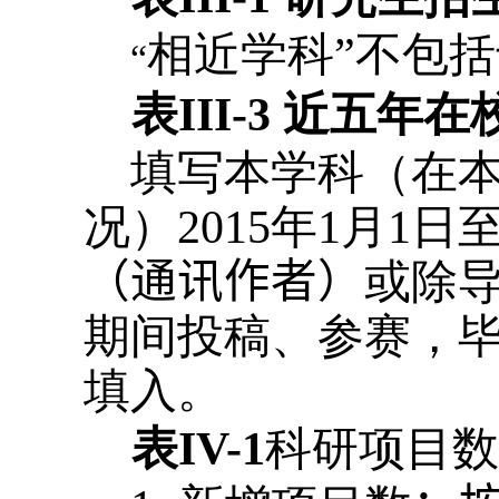
相近学科”不包
“
表
III-3
近五年在
填写本学科（在
况）
2015
年
1
月
1
日
（通讯作者）
或除
期间投稿、参赛，
填入。
表
IV-1
科研项目