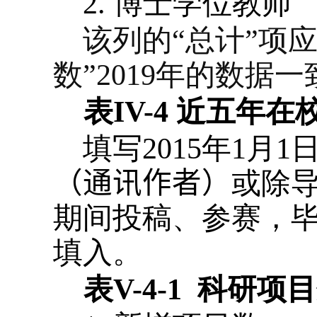
2.
博士学位教师
该列的“总计”项
数”
2019
年的数据一
表
IV-4
近五年在
填写
2015
年
1
月
1
（通讯作者）
或除
期间投稿、参赛，
填入。
表
V
-4-1
科研项目