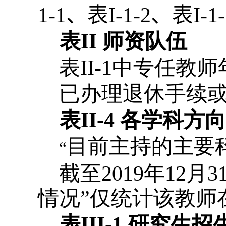
1-1
、
表
I-1-2
、表
I-1
表
II
师资队伍
表
II-1
中专任教师
已办理退休手续
表
II-4
各学科方
目前主持的主要
“
截至
2019
年
12
月
3
情况”仅统计该教师
表
III-1
研究生招