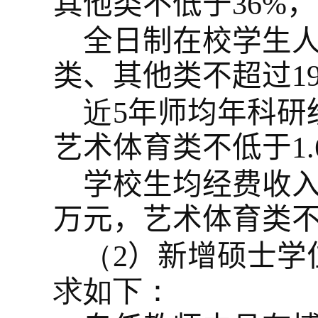
其他类不低于
36%
，
全日制在校学生
类、其他类
不超过
19
近
5
年师均年科研
艺术体育类不低于
1.
学校生均经费收
万元
，
艺术体育类
（
2
）新增
硕士
学
求如下：